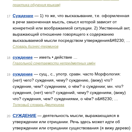
практика обучения языкам)
Суждение
— 1) то же, что высказывание, т.е. оформленная
17
в речи законченная мысль, смысл которой зависит от
конкретной или воображаемой ситуации. 2) Умственный акт,
выражающий отношение говорящего к содержанию
высказываемой мысли посредством утверждения&#8230; …
Словарь бизнес-терминов
суждение
— иметь • действие …
18
Глагольной сочетаемости непредметных имён
суждение
— сущ., с., употр. сравн. часто Морфология:
19
(нет) чего? суждения, чему? суждению, (вижу) что?
суждение, чем? суждением, о чём? о суждении; мн. что?
суждения, (нет) чего? суждений, чему? суждениям, (вижу)
что? суждения, чем? суждениями, о чём? о&#8230; …
Толковый словарь Дмитриева
СУЖДЕНИЕ
— деятельность мысли, выражающаяся в
20
утверждении или отрицании. Речь здесь может идти об
утверждении или отрицании существования (я вижу дерево)