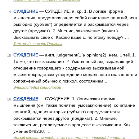
Библейская энциклопедия Брокгауза
СУЖДЕНИЕ
— СУЖДЕНИЕ, я, ср. 1. В логике: форма
14
мышления, представляющая собой сочетание понятий, из к
рых одно (субъект) определяется и раскрывается через
другое (предикат). 2. Мнение, заключение (книжн.).
Высказывать своё с. Каково ваше с. по этому поводу? …
Толковый словарь Ожегова
СУЖДЕНИЕ
— англ. judgement(1 )/ opinion(2); нем. Urteil. 1.
15
То же, что высказывание. 2. Умственный акт, выражающий
отношение говорящего к содержанию высказываемой
мысли посредством утверждения модальности сказанного и
сопряженный обычно с психол. состоянием …
Энциклопедия социологии
СУЖДЕНИЕ
— СУЖДЕНИЕ. 1. Логическая форма
16
мышления (см. также понятие, умозаключение); сочетание
понятий, одно из которых (субъект) определяется и
раскрывается через другое (предикат). 2. Мнение,
заключение, реализуемое в процессе высказывания. Как
умение&#8230; …
Новый словарь методических терминов и понятий (теория и