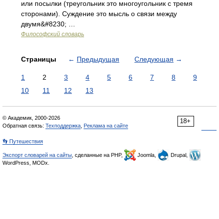
или посылки (треугольник это многоугольник с тремя
сторонами). Суждение это мысль о связи между
двумя&#8230; …
Философский словарь
Страницы
←
Предыдущая
Следующая
→
1
2
3
4
5
6
7
8
9
10
11
12
13
© Академик, 2000-2026
18+
Обратная связь:
Техподдержка
,
Реклама на сайте
👣 Путешествия
Экспорт словарей на сайты
, сделанные на PHP,
Joomla,
Drupal,
WordPress, MODx.